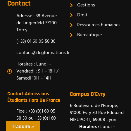
Contact
Gestions
Droit
Adresse : 38 Avenue
de Lingenfeld 77200
Ressources humaines
Torcy
Bureautique...
(+33) 01 60 05 58 30
contact@dcgformations.fr
Horaires : Lundi –
Vendredi : 9H – 18H /
Samedi 10H – 14H
Contact Admissions
Campus D'Evry
Étudiants Hors De France
6 Boulevard de l’Europe,
Fixe : +33 (0)1 60 05
91000 Evry 30 Rue Edouard
58 30 ou +33 (0)1 60
NIEUPORT, 69008 Lyon
53 97 96
Horaires
: Lundi –
Traduire »