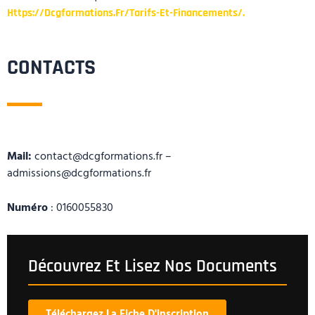
Https://dcgformations.fr/tarifs-Et-Financements/.
CONTACTS
Mail:
contact@dcgformations.fr –
admissions@dcgformations.fr
Numéro
: 0160055830
Découvrez Et Lisez Nos Documents
Téléchargez La Fiche D'inscription