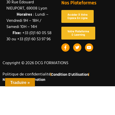
30 Rue Edouard
Nos Plateformes
NIEUPORT, 69008 Lyon
Horaires
: Lundi –
Accéder À Votre
Espace En Ligne
Vendredi 9H – 18H /
Samedi 10H – 14H
Votre Plateforme
Fixe:
+33 (0)1 60 05 58
E-Learning
30 ou +33 (0)1 60 53 97 96
F
T
Y
A
W
O
C
I
U
E
T
T
B
T
U
Copyright © 2026 DCG FORMATIONS
O
E
B
O
R
E
Politique de confidentialité
K
Condition D'utilisation
-
Nos CGV De La Formation
F
Traduire »