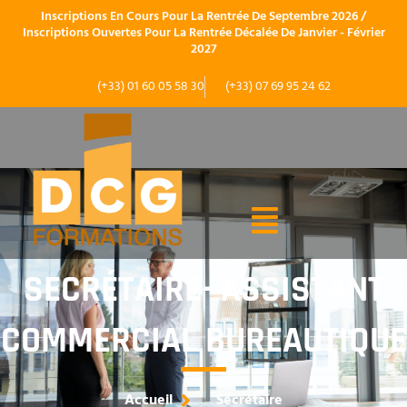
Aller
Inscriptions En Cours Pour La Rentrée De Septembre 2026 /
Au
Inscriptions Ouvertes Pour La Rentrée Décalée De Janvier - Février
Contenu
2027
(+33) 01 60 05 58 30
(+33) 07 69 95 24 62
SECRÉTAIRE- ASSISTANT
COMMERCIAL BUREAUTIQUE
Accueil
Sécrétaire