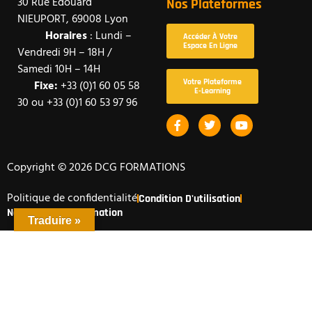
30 Rue Edouard
Nos Plateformes
NIEUPORT, 69008 Lyon
Horaires
: Lundi –
Accéder À Votre
Espace En Ligne
Vendredi 9H – 18H /
Samedi 10H – 14H
Votre Plateforme
Fixe:
+33 (0)1 60 05 58
E-Learning
30 ou +33 (0)1 60 53 97 96
F
T
Y
A
W
O
C
I
U
E
T
T
B
T
U
Copyright © 2026 DCG FORMATIONS
O
E
B
O
R
E
Politique de confidentialité
K
Condition D'utilisation
-
Nos CGV De La Formation
F
Traduire »