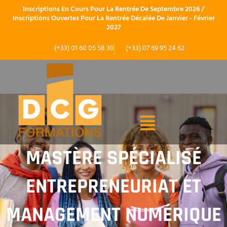
Aller
Inscriptions En Cours Pour La Rentrée De Septembre 2026 /
Au
Inscriptions Ouvertes Pour La Rentrée Décalée De Janvier - Février
Contenu
2027
(+33) 01 60 05 58 30
(+33) 07 69 95 24 62
MASTÈRE SPÉCIALISÉ
ENTREPRENEURIAT ET
MANAGEMENT NUMÉRIQUE